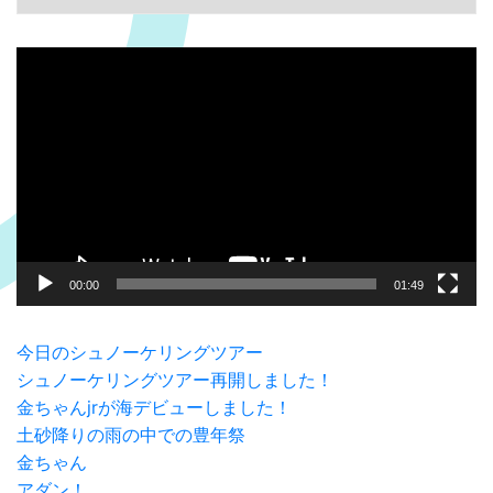
動
画
プ
レ
ー
ヤ
ー
00:00
01:49
今日のシュノーケリングツアー
シュノーケリングツアー再開しました！
金ちゃんjrが海デビューしました！
土砂降りの雨の中での豊年祭
金ちゃん
アダン！