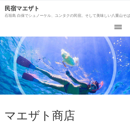
民宿マエザト
石垣島 白保でシュノーケル、ユンタクの民宿。そして美味しい八重山そ
マエザト商店