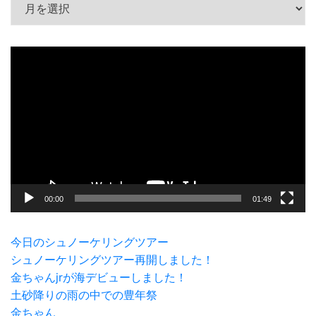
動
画
プ
レ
ー
ヤ
ー
00:00
01:49
今日のシュノーケリングツアー
シュノーケリングツアー再開しました！
金ちゃんjrが海デビューしました！
土砂降りの雨の中での豊年祭
金ちゃん