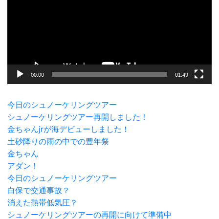
レ
ー
ヤ
ー
00:00
01:49
今日のシュノーケリングツアー
シュノーケリングツアー再開しました！
金ちゃんjrが海デビューしました！
土砂降りの雨の中での豊年祭
金ちゃん
アダン！
今日のシュノーケリングツアー
白保で交通事故？
消えた熱帯低気圧？
シュノーケリングツアーの再開に向けて準備中