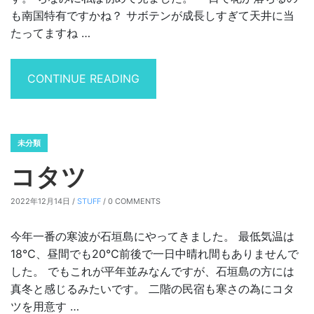
も南国特有ですかね？ サボテンが成長しすぎて天井に当
たってますね …
“サボテンの花が咲きました”
CONTINUE READING
未分類
コタツ
2022年12月14日 /
STUFF
/ 0 COMMENTS
今年一番の寒波が石垣島にやってきました。 最低気温は
18℃、昼間でも20℃前後で一日中晴れ間もありませんで
した。 でもこれが平年並みなんですが、石垣島の方には
真冬と感じるみたいです。 二階の民宿も寒さの為にコタ
ツを用意す …