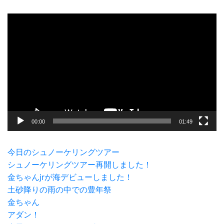
動
画
プ
レ
ー
ヤ
ー
00:00
01:49
今日のシュノーケリングツアー
シュノーケリングツアー再開しました！
金ちゃんjrが海デビューしました！
土砂降りの雨の中での豊年祭
金ちゃん
アダン！