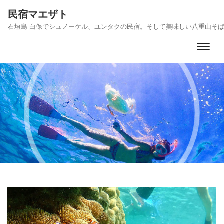
民宿マエザト
石垣島 白保でシュノーケル、ユンタクの民宿。そして美味しい八重山そ