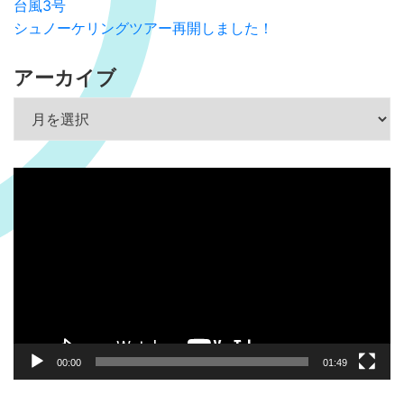
台風3号
シュノーケリングツアー再開しました！
アーカイブ
アーカイブ
動
画
プ
レ
ー
ヤ
ー
00:00
01:49