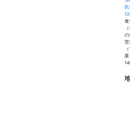
民
(0
食
（
の
営
（
業
1