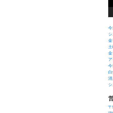
ヤ
ー
今
シ
金
土
金
ア
今
白
消
シ
〒
沖