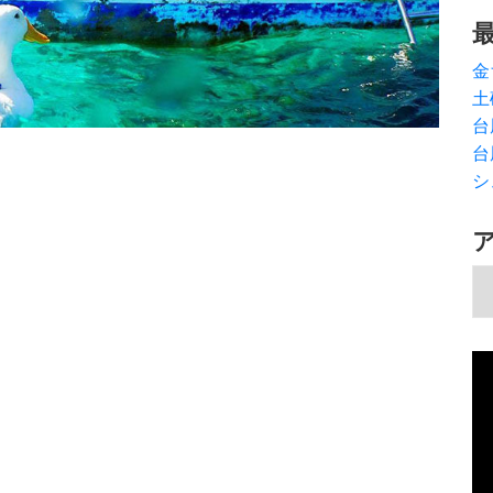
金
土
台
台
シ
ア
動
画
プ
レ
ー