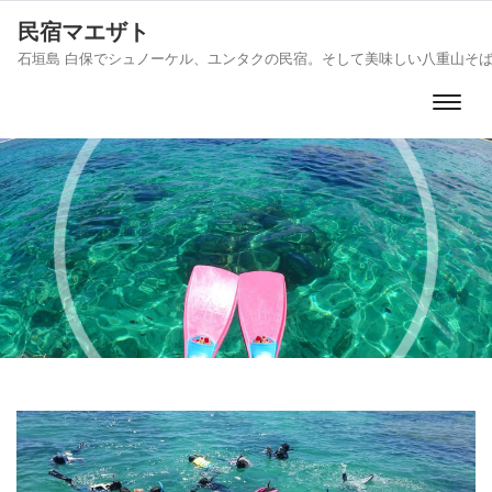
民宿マエザト
石垣島 白保でシュノーケル、ユンタクの民宿。そして美味しい八重山そ