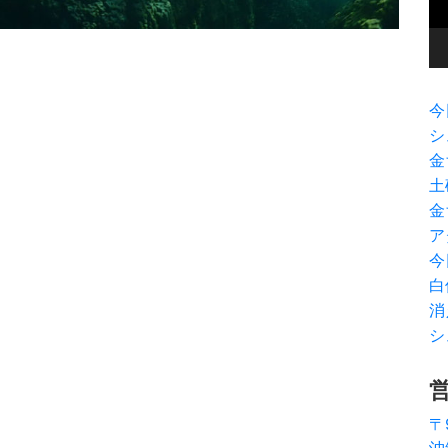
ヤ
ー
今
シ
金
土
金
ア
今
白
消
シ
〒
沖