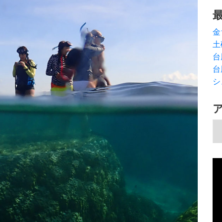
金
土
台
台
シ
ア
動
画
プ
レ
ー