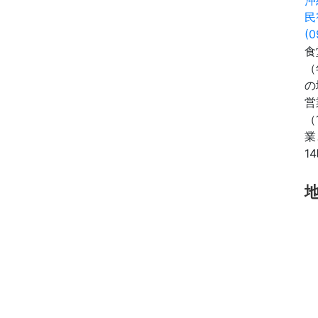
民
(0
食
（
の
営
（
業
1