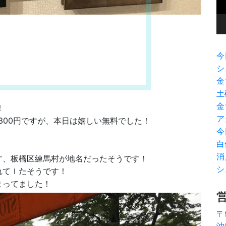
ヤ
ー
今
シ
金
土
金
！
ア
300円ですが、本日は嬉しい無料でした！
今
白
消
す、板橋区練馬村が地名だったそうです！
シ
れてｌたそうです！
まってました！
〒
沖