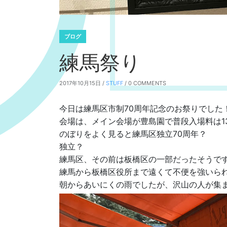
ブログ
練馬祭り
2017年10月15日 /
STUFF
/ 0 COMMENTS
今日は練馬区市制70周年記念のお祭りでした
会場は、メイン会場が豊島園で普段入場料は1
のぼりをよく見ると練馬区独立70周年？
独立？
練馬区、その前は板橋区の一部だったそうで
練馬から板橋区役所まで遠くて不便を強いら
朝からあいにくの雨でしたが、沢山の人が集