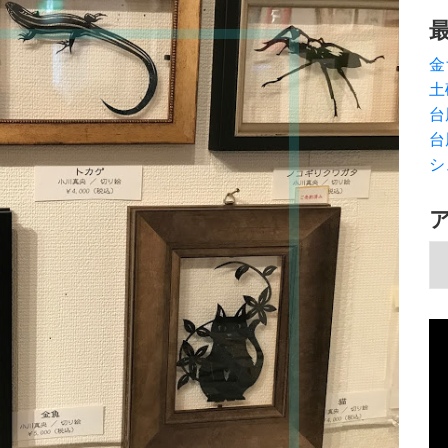
金
土
台
台
シ
ア
動
画
プ
レ
ー