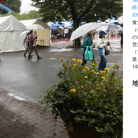
民
(0
食
（
の
営
（
業
1