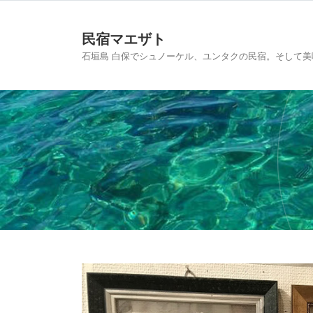
民宿マエザト
石垣島 白保でシュノーケル、ユンタクの民宿。そして