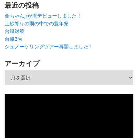
最近の投稿
金ちゃんjrが海デビューしました！
土砂降りの雨の中での豊年祭
台風対策
台風3号
シュノーケリングツアー再開しました！
アーカイブ
アーカイブ
動
画
プ
レ
ー
ヤ