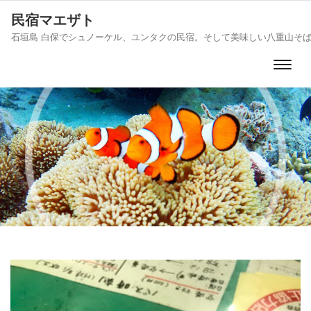
民宿マエザト
石垣島 白保でシュノーケル、ユンタクの民宿。そして美味しい八重山そ