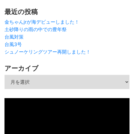
最近の投稿
金ちゃんjrが海デビューしました！
土砂降りの雨の中での豊年祭
台風対策
台風3号
シュノーケリングツアー再開しました！
アーカイブ
アーカイブ
動
画
プ
レ
ー