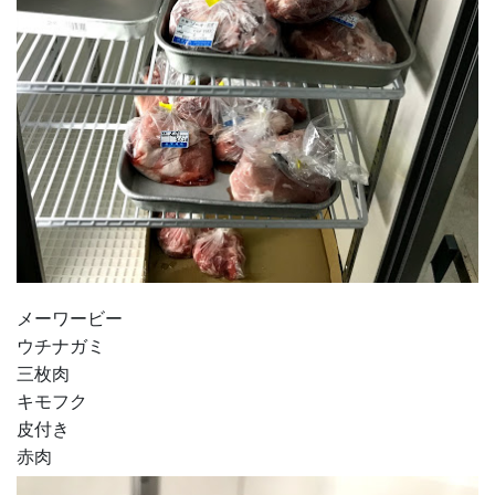
メーワービー
ウチナガミ
三枚肉
キモフク
皮付き
赤肉