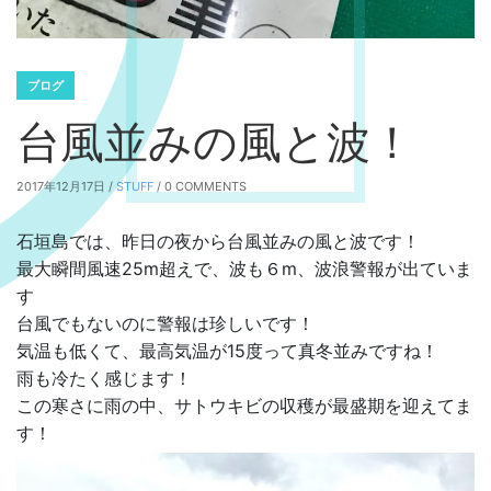
ブログ
台風並みの風と波！
2017年12月17日 /
STUFF
/ 0 COMMENTS
石垣島では、昨日の夜から台風並みの風と波です！
最大瞬間風速25m超えで、波も６m、波浪警報が出ていま
す
台風でもないのに警報は珍しいです！
気温も低くて、最高気温が15度って真冬並みですね！
雨も冷たく感じます！
この寒さに雨の中、サトウキビの収穫が最盛期を迎えてま
す！