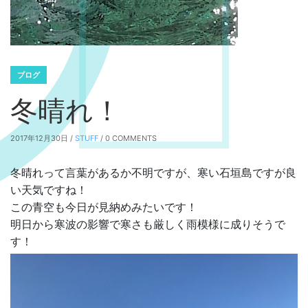
ブログ
冬晴れ！
2017年12月30日 /
STUFF
/ 0 COMMENTS
冬晴れって言葉があるか不明ですが、寒い石垣島ですが良
い天気ですね！
この青空も今日が見納めみたいです！
明日から寒波の影響で寒さも厳しく雨模様に成りそうで
す！