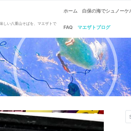
ホーム
白保の海でシュノー
美味しい八重山そばを、マエザトで
FAQ
マエザトブログ