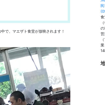
民
(0
食
（
の
の中で、マエザト食堂が放映されます！
営
（
業
1