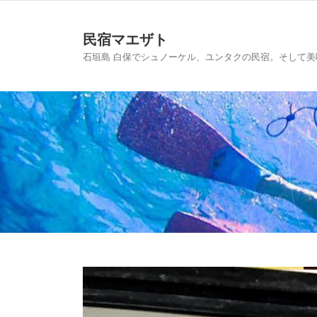
民宿マエザト
石垣島 白保でシュノーケル、ユンタクの民宿。そして