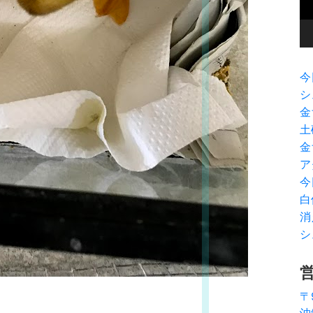
ヤ
ー
今
シ
金
土
金
ア
今
白
消
シ
〒
沖