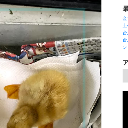
金
土
台
台
シ
ア
動
画
プ
レ
ー