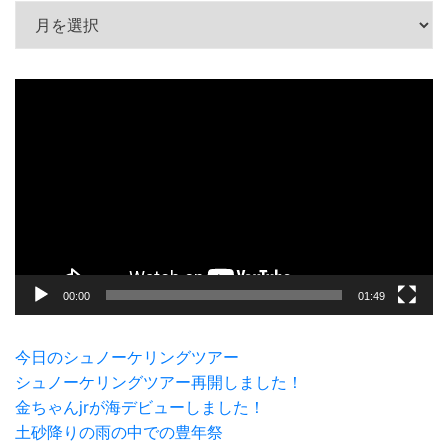
アーカイブ
動
画
プ
レ
ー
ヤ
ー
00:00
01:49
今日のシュノーケリングツアー
シュノーケリングツアー再開しました！
金ちゃんjrが海デビューしました！
土砂降りの雨の中での豊年祭