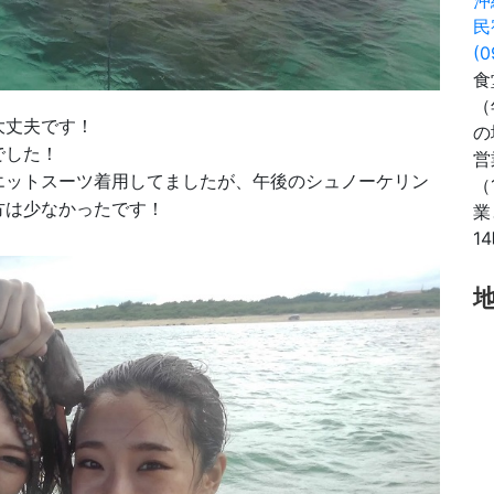
民
(0
食
（
大丈夫です！
の
でした！
営
エットスーツ着用してましたが、午後のシュノーケリン
（
方は少なかったです！
業
1