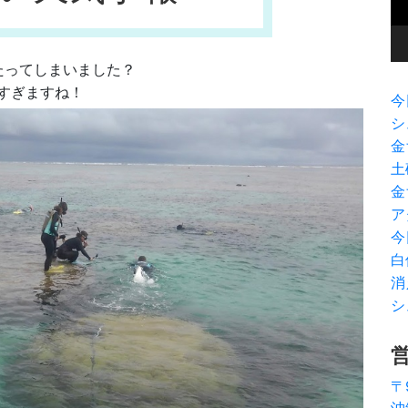
ヤ
ー
たってしまいました？
すぎますね！
今
シ
金
土
金
ア
今
白
消
シ
〒
沖