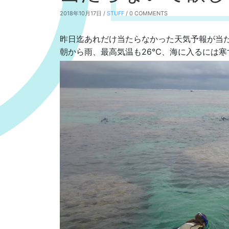
2018年10月17日 /
STUFF
/ 0 COMMENTS
昨日迄あれだけ当たらなかった天気予報が当
朝から雨、最高気温も26℃、海に入るには寒