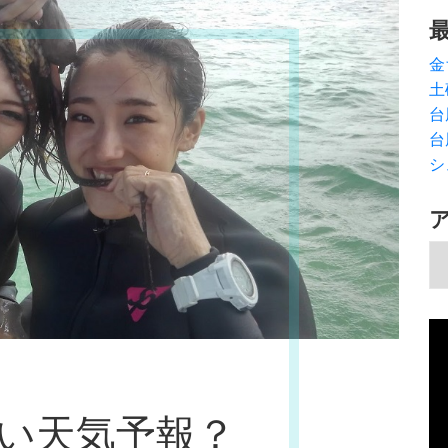
金
土
台
台
シ
ア
動
画
プ
レ
い天気予報？
ー