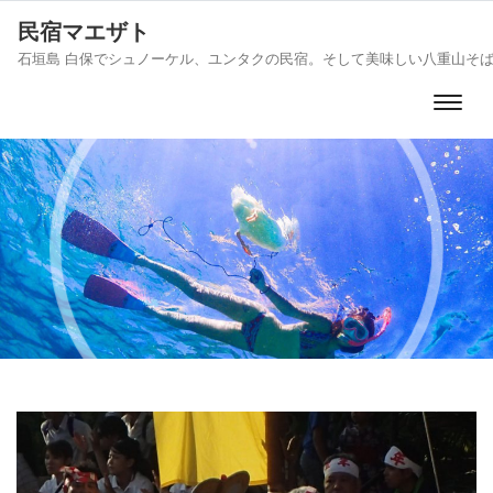
民宿マエザト
石垣島 白保でシュノーケル、ユンタクの民宿。そして美味しい八重山そ