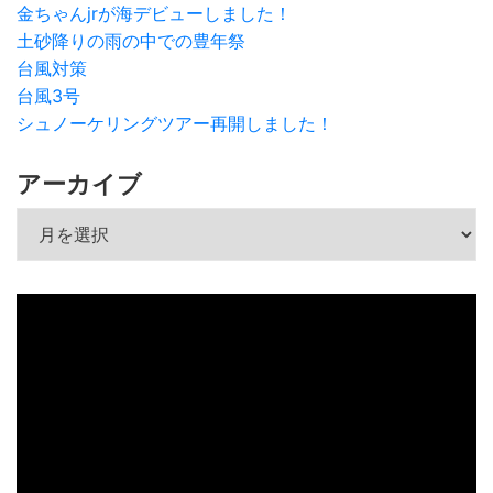
金ちゃんjrが海デビューしました！
土砂降りの雨の中での豊年祭
台風対策
台風3号
シュノーケリングツアー再開しました！
アーカイブ
アーカイブ
動
画
プ
レ
ー
ヤ
ー