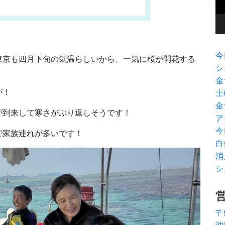
ヤ
ー
今
東京も四月下旬の気温らしいから、一気に桜が開花する
シ
金
が！
土
金
が到来して寒さがぶり返しそうです！
ア
今
で家族連れが多いです！
白
消
シ
〒
沖