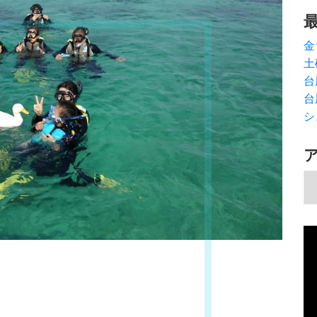
金
土
台
台
シ
ア
動
画
プ
レ
ー