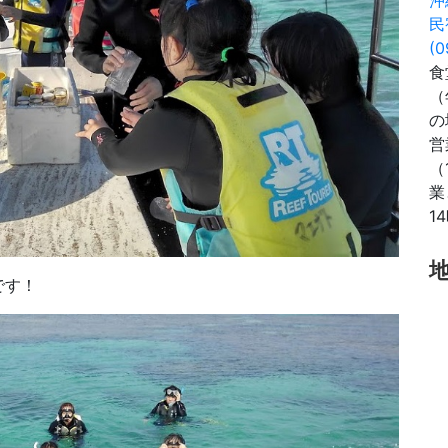
民
(0
食
（
の
営
（
業
1
です！