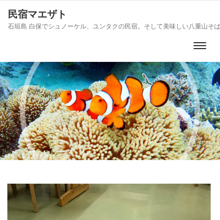
民宿マエザト
石垣島 白保でシュノーケル、ユンタクの民宿。そして美味しい八重山そ