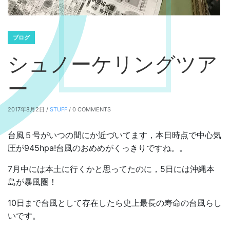
ブログ
シュノーケリングツア
ー
2017年8月2日 /
STUFF
/ 0 COMMENTS
台風５号がいつの間にか近づいてます，本日時点で中心気
圧が945hpa!台風のおめめがくっきりですね。。
7月中には本土に行くかと思ってたのに，5日には沖縄本
島が暴風圏！
10日まで台風として存在したら史上最長の寿命の台風らし
いです。