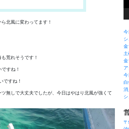
ヤ
ー
から北風に変わってます！
今
シ
金
土
海も荒れそうです！
金
ア
いですね！
今
いですね！
白
消
ーツ無しで大丈夫でしたが、今日はやはり北風が強くて
シ
〒
沖