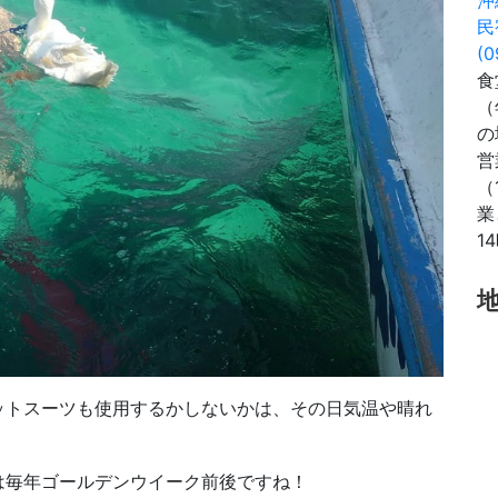
民
(0
食
（
の
営
（
業
1
ットスーツも使用するかしないかは、その日気温や晴れ
は毎年ゴールデンウイーク前後ですね！