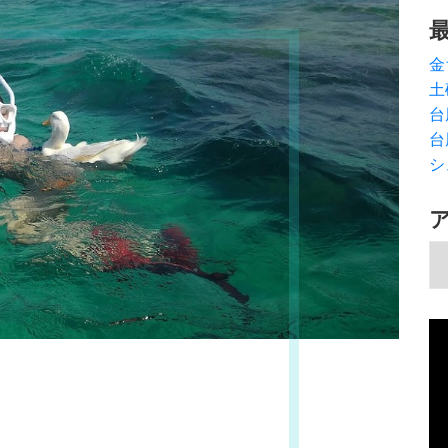
金
土
台
台
シ
ア
動
画
プ
レ
ー