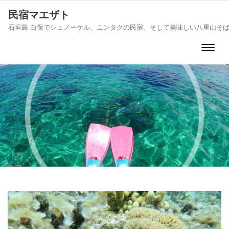
民宿マエザト
石垣島 白保でシュノーケル、ユンタクの民宿。そして美味しい八重山そ