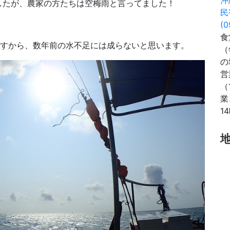
したが、農家の方たちは空梅雨と言ってました！
民
(0
食
ますから、数年前の水不足には成らないと思います。
（
の
営
（
業
1