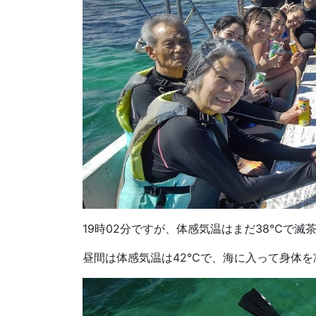
19時02分ですが、体感気温はまだ38℃で滅
昼間は体感気温は42℃で、海に入って身体を