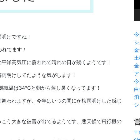
ヤ
ー
！
今
雨明けですね！
シ
われてます！
金
土
太平洋高気圧に覆われて晴れの日が続くようです！
金
ア
梅雨明けしてたような気がします！
今
感気温は34℃と朝から蒸し暑くなってます！
白
消
見舞われますが、今年はいつの間にか梅雨明けした感じ
シ
っこう大きな被害が出てるようです、悪天候で飛行機の
〒
沖