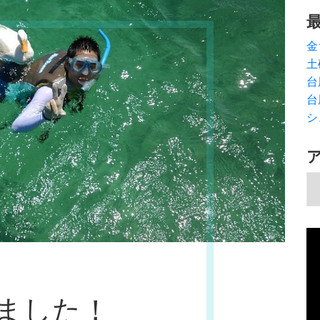
金
土
台
台
シ
ア
動
画
プ
レ
ました！
ー