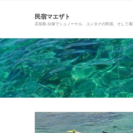
民宿マエザト
石垣島 白保でシュノーケル、ユンタクの民宿。そして