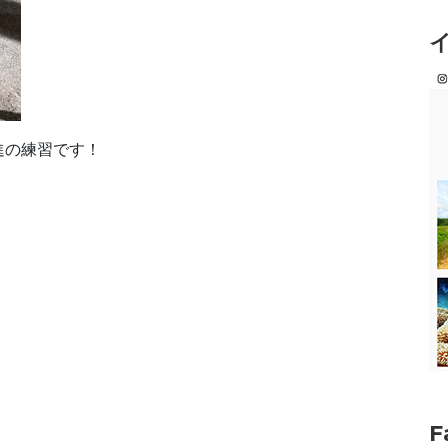
進の練習です！
F