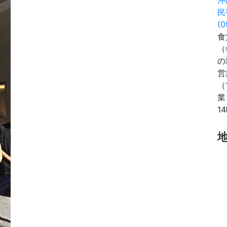
民
(0
食
（
の
営
（
業
1