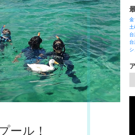
金
土
台
台
シ
ア
動
画
プ
レ
プール！
ー