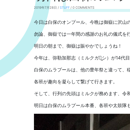
2019年7月28日 /
STUFF
/ 0 COMMENTS
今日は白保のオンプール、今晩は御嶽に沢山
勿論、御嶽では一年間の感謝のお礼の儀式を
明日の朝まで、御嶽は賑やかでしょうね！
今年は、弥勒加那志（ミルクガナ̪シ）が14代
白保のムラプールは、他の豊年祭と違って、
各班が趣向を凝らして繋げて行きます。
そして、行列の先頭はミルクが務めます、令
明日は白保のムラプール本番、各班や太鼓隊