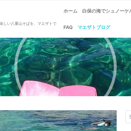
ホーム
白保の海でシュノー
美味しい八重山そばを、マエザトで
FAQ
マエザトブログ