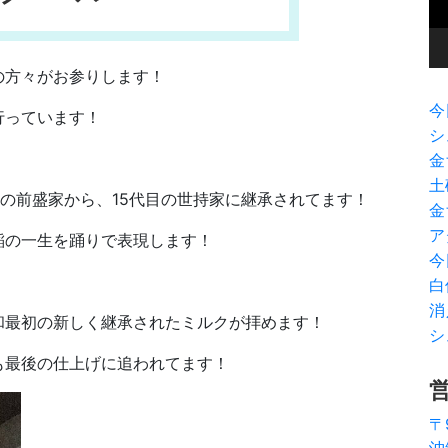
ヤ
ー
の方々がお参りします！
今
行っています！
シ
金
土
目の前盛家から、15代目の世持家に継承されてます！
金
ア
稲の一生を踊りで表現します！
今
白
消
和最初の新しく継承されたミルクが拝めます！
シ
も最後の仕上げに追われてます！
〒
沖