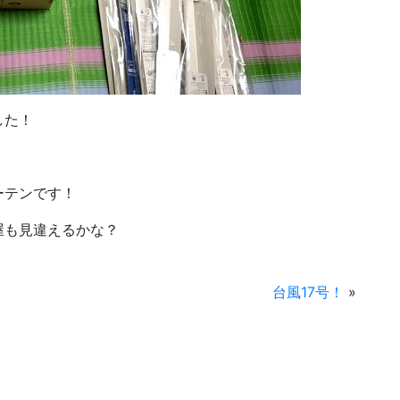
した！
ーテンです！
屋も見違えるかな？
台風17号！
»