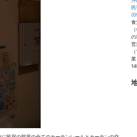
民
(0
食
（
の
営
（
業
1
時に民宿の部屋の全てのカーテンレールとカーテンの交