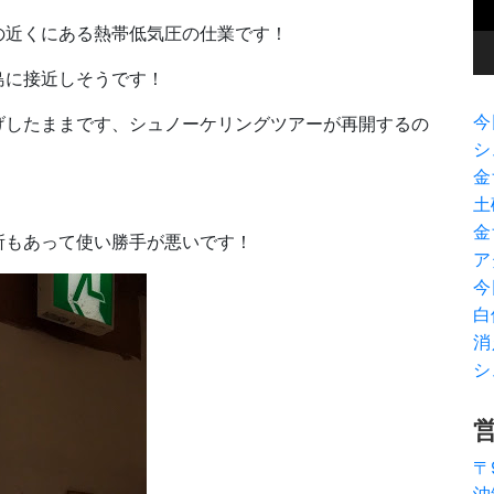
ヤ
ー
の近くにある熱帯低気圧の仕業です！
島に接近しそうです！
今
げしたままです、シュノーケリングツアーが再開するの
シ
！
金
土
金
所もあって使い勝手が悪いです！
ア
今
白
消
シ
〒
沖