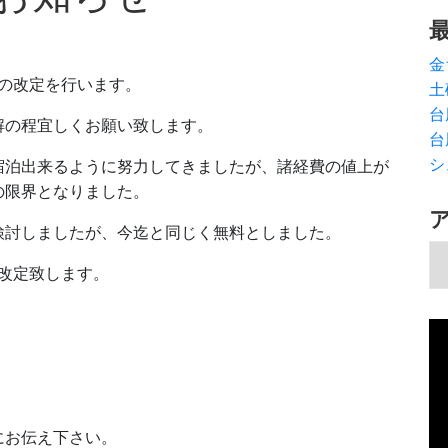
金
金の改定を行います。
土
台
解の程宜しくお願い致します。
台
シ
宿泊出来るように努力してきましたが、諸経費の値上が
の限界となりました。
検討しましたが、今迄と同じく無料としました。
ア
を改定致します。
動
画
プ
レ
ー
の際にお伝え下さい。