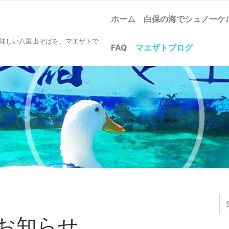
ホーム
白保の海でシュノー
美味しい八重山そばを、マエザトで
FAQ
マエザトブログ
お知らせ