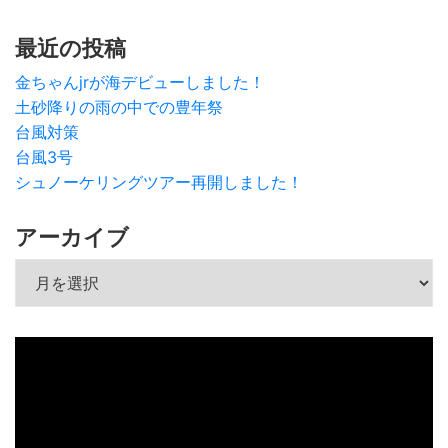
最近の投稿
金ちゃんjrが海デビューしました！
土砂降りの雨の中での豊年祭
台風対策
台風3号
シュノーケリングツアー再開しました！
アーカイブ
アーカイブ
動
画
プ
レ
ー