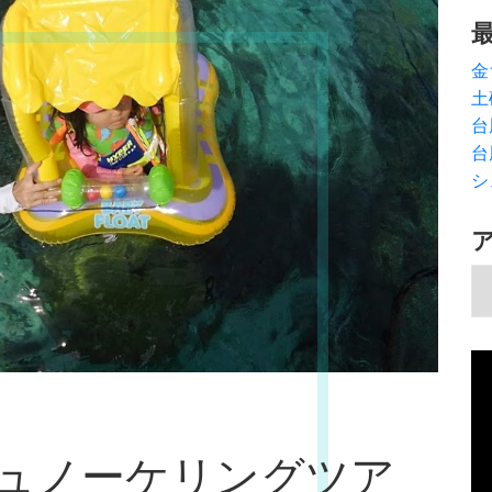
金
土
台
台
シ
ア
動
画
プ
レ
ュノーケリングツア
ー