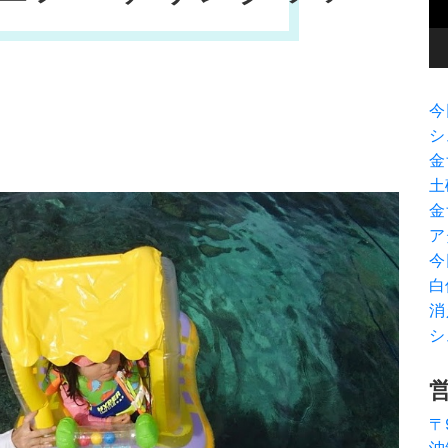
ヤ
ー
今
シ
金
土
金
ア
今
白
消
シ
〒
沖