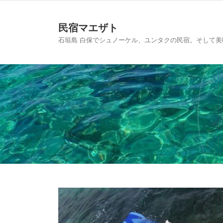
民宿マエザト
石垣島 白保でシュノーケル、ユンタクの民宿。そして