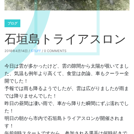
ブログ
石垣島トライアスロン
2018年4月14日 /
STUFF
/ 0 COMMENTS
今日は雲が多かったけど、雲の隙間から太陽が覗いてまし
た、気温も例年より高くて、食堂は勿論、車もクーラー全
開でした！
予報では雨も降るようでしたが、雲は広がりましたが雨ま
では降りませんでした！
昨日の昼間は凄い雨で、車から降りた瞬間にずぶ濡れでし
た！
明日の朝から市内で石垣島トライアスロンが開催されま
す！
午前8時スタートですから、参加される選手は何時起きで