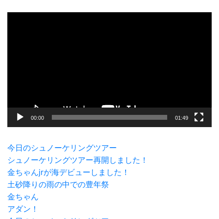
動
画
プ
レ
ー
ヤ
ー
00:00
01:49
今日のシュノーケリングツアー
シュノーケリングツアー再開しました！
金ちゃんjrが海デビューしました！
土砂降りの雨の中での豊年祭
金ちゃん
アダン！