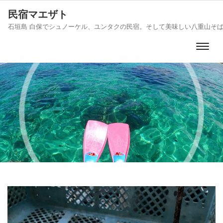
民宿マエザト
石垣島 白保でシュノーケル、ユンタクの民宿。そして美味しい八重山そ