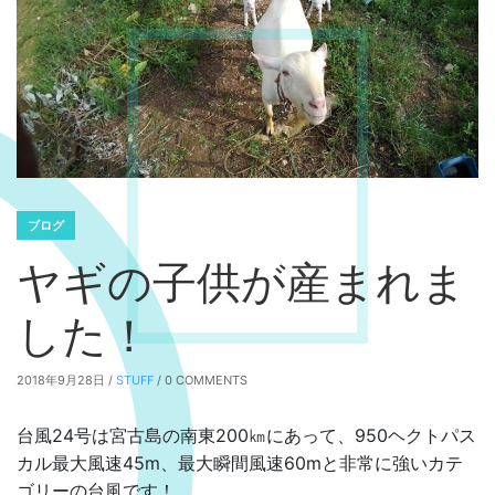
ブログ
ヤギの子供が産まれま
した！
2018年9月28日 /
STUFF
/ 0 COMMENTS
台風24号は宮古島の南東200㎞にあって、950ヘクトパス
カル最大風速45m、最大瞬間風速60mと非常に強いカテ
ゴリーの台風です！