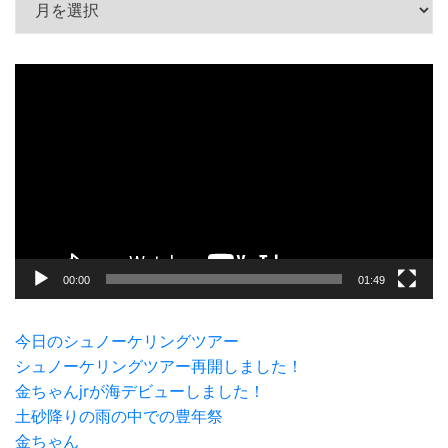
動
画
プ
レ
ー
ヤ
ー
00:00
01:49
今日のシュノーケリングツアー
シュノーケリングツアー再開しました！
金ちゃんjrが海デビューしました！
土砂降りの雨の中での豊年祭
金ちゃん