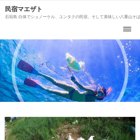
民宿マエザト
石垣島 白保でシュノーケル、ユンタクの民宿。そして美味しい八重山そ