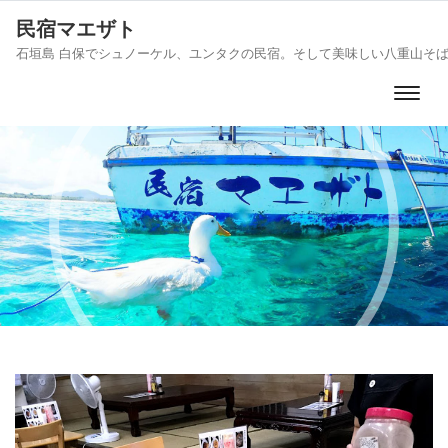
民宿マエザト
石垣島 白保でシュノーケル、ユンタクの民宿。そして美味しい八重山そ