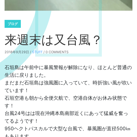
ブログ
来週末は又台風？
2018年9月29日 /
STUFF
/ 0 COMMENTS
石垣島は午前中に暴風警報が解除になり、ほとんど普通の
生活に戻りました。
まだまだ石垣島は強風圏に入っていて、時折強い風が吹い
ています！
石垣空港も朝から全便欠航で、空港自体がお休み状態で
す！
台風24号はは現在沖縄本島南部近くにあって猛威を奮っ
てるようです！
950ヘクトパスカルで大型な台風で、暴風圏が直径500㎞
もあります。