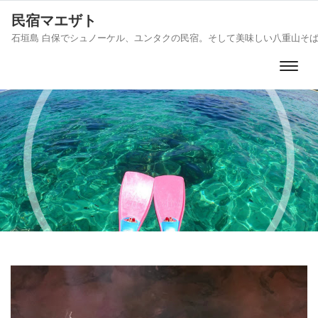
民宿マエザト
石垣島 白保でシュノーケル、ユンタクの民宿。そして美味しい八重山そ