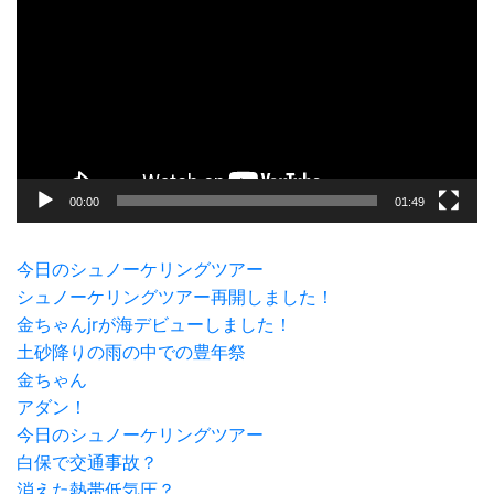
画
プ
レ
ー
ヤ
ー
00:00
01:49
今日のシュノーケリングツアー
シュノーケリングツアー再開しました！
金ちゃんjrが海デビューしました！
土砂降りの雨の中での豊年祭
金ちゃん
アダン！
今日のシュノーケリングツアー
白保で交通事故？
消えた熱帯低気圧？