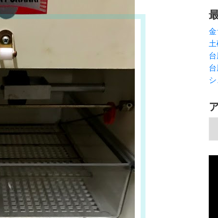
金
土
台
台
シ
ア
動
画
プ
レ
ー