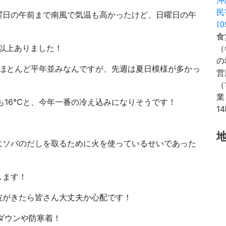
民
曜日の午前まで南風で気温も高かったけど、日曜日の午
(0
食
以上ありました！
（
の
とほとんど平年並みなんですが、先週は夏日模様が多かっ
営
（
業
も16℃と、今年一番の冷え込みになりそうです！
1
にソバのだしを取るために火を使っているせいであった
します！
波がきたら皆さん大丈夫か心配です！
ダウンや防寒着！