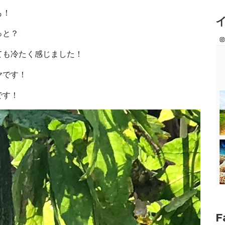
も！
っと？
ても冷たく感じました！
ヤです！
です！
F