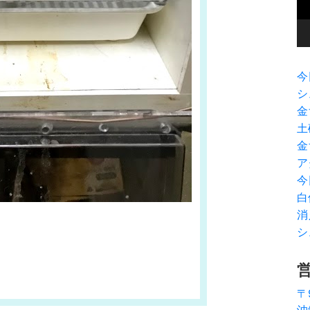
ヤ
ー
今
シ
金
土
金
ア
今
白
消
シ
〒
沖