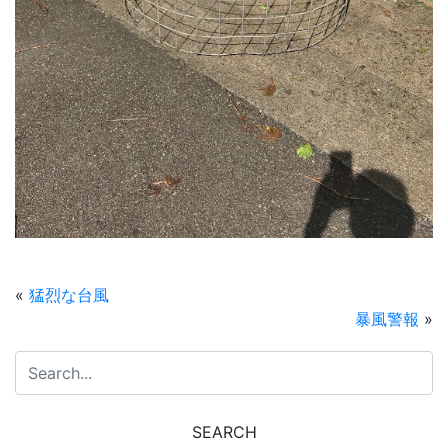
«
猛烈な台風
暴風警報
»