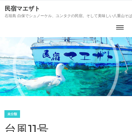
民宿マエザト
石垣島 白保でシュノーケル、ユンタクの民宿。そして美味しい八重山そ
未分類
台風11号