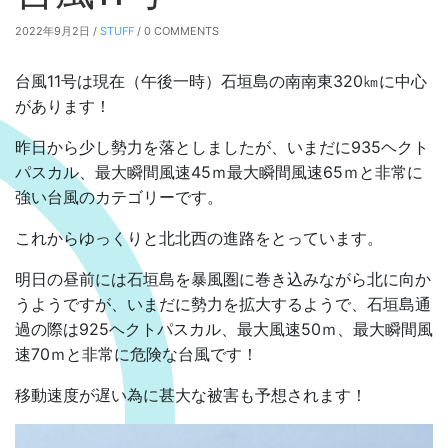
2022年9月2日 /
STUFF
/ 0 COMMENTS
台風11号は現在（午後一時）石垣島の南南東320㎞に中心
があります！
昨日から少し勢力を落としましたが、いまだに935ヘクト
パスカル、最大瞬間風速45ｍ最大瞬間風速65ｍと非常に
強い台風のカテゴリーです。
これからゆっくりと北北西の進路をとっています。
明日の昼前には石垣島を暴風圏に巻き込みながら北に向か
うようですが、いまだに勢力を拡大するようで、石垣島通
過の際は925ヘクトパスカル、最大風速50ｍ、最大瞬間風
速70ｍと非常に危険な台風です！
移動速度が遅い為に甚大な被害も予想されます！