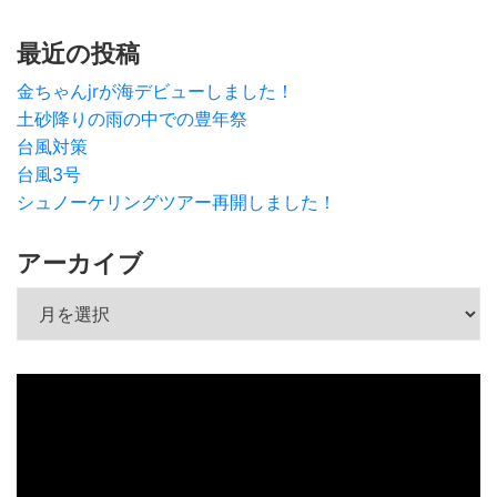
最近の投稿
金ちゃんjrが海デビューしました！
土砂降りの雨の中での豊年祭
台風対策
台風3号
シュノーケリングツアー再開しました！
アーカイブ
アーカイブ
動
画
プ
レ
ー